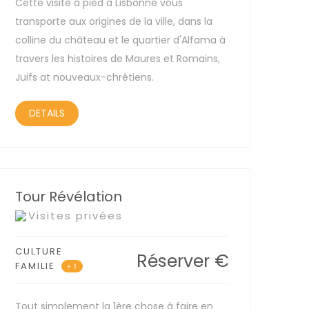
Cette visite à pied à Lisbonne vous
transporte aux origines de la ville, dans la
colline du château et le quartier d'Alfama à
travers les histoires de Maures et Romains,
Juifs at nouveaux-chrétiens.
DETAILS
Tour Révélation
Visites privées
CULTURE
Réserver
€
FAMILIE
+ 1
Tout simplement la 1ère chose à faire en