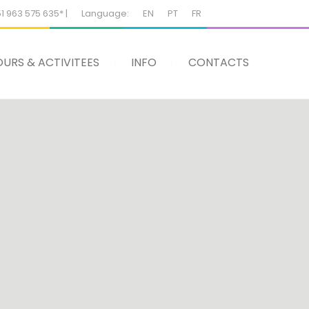
51 963 575 635* |
Language:
EN
PT
FR
URS & ACTIVITEES
INFO
CONTACTS