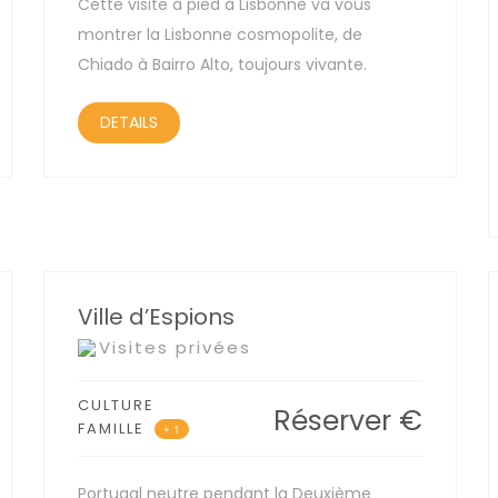
Cette visite à pied à Lisbonne va vous
montrer la Lisbonne cosmopolite, de
Chiado à Bairro Alto, toujours vivante.
DETAILS
Ville d’Espions
Visites privées
CULTURE
Réserver
€
FAMILLE
+ 1
Portugal neutre pendant la Deuxième