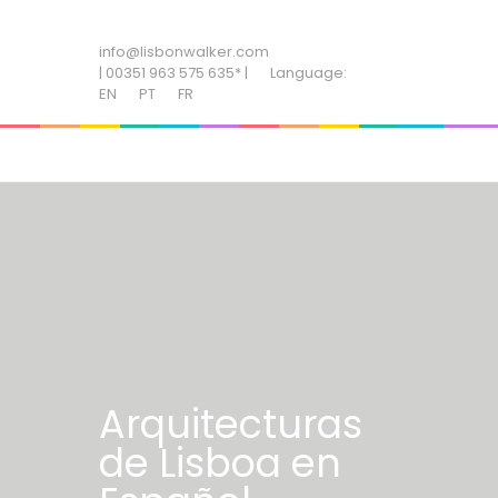
ADD SOME TEXT THROUGH CUSTOMIZER
info@lisbonwalker.com
| 00351 963 575 635* |
Language:
EN
PT
FR
Arquitecturas
de Lisboa en