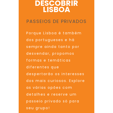
DESCOBRIR
LISBOA
PASSEIOS DE PRIVADOS
Porque Lisboa é também
dos portugueses e há
sempre ainda tanto por
desvendar, propomos
formas e temáticas
diferentes que
despertarão os interesses
dos mais curiosos. Explore
as várias opões com
detalhes e reserve um
passeio privado só para
seu grupo!