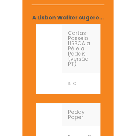
A Lisbon Walker sugere...
Cartas-
Passeio
LISBOA a
Pé e a
Pedais
(versão
PT)
15
€
Peddy
Paper