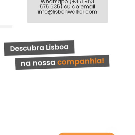
Whatsapp (+351 963
575 635) ou do email
info@lisbonwalker.com
Lisboa
companhia!