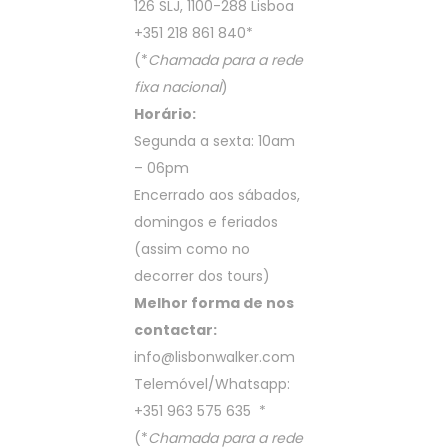
126 SLJ, 1100-288 Lisboa
+351 218 861 840
*
(*
Chamada para a rede
fixa nacional
)
Horário:
Segunda a sexta: 10am
– 06pm
Encerrado aos sábados,
domingos e feriados
(assim como no
decorrer dos tours)
Melhor forma de nos
contactar:
info@lisbonwalker.com
Telemóvel/Whatsapp:
+351 963 575 635
*
(*
Chamada para a rede