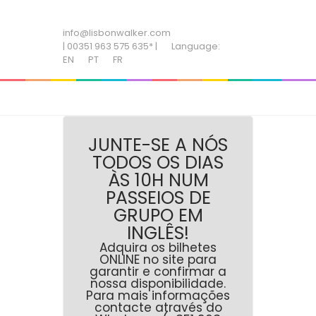
ADD SOME TEXT THROUGH CUSTOMIZER
info@lisbonwalker.com
| 00351 963 575 635* |
Language:
EN
PT
FR
JUNTE-SE A NÓS
TODOS OS DIAS
ÀS 10H NUM
PASSEIOS DE
GRUPO EM
INGLÊS!
Adquira os bilhetes
ONLINE no site para
garantir e confirmar a
nossa disponibilidade.
Para mais informações
contacte através do