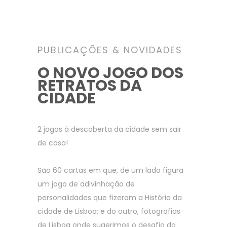
Arrábida
Chiado&Bairro Alto
Lisboa Boémia
Proclamação da
Sabores de Lisboa
O Último Cabalista de
Para os mais novos
República
Wine tour no Porto
Lisboa Doceira
Lisboa
Peddy Paper
Do Teatro Romano à Sé
Porto City Tour
Lisboa Revelada
PUBLICAÇÕES & NOVIDADES
As Igrejas do Chiado
+ 2
Batalha Naval
As Revoluções em Lisboa
A Cidade Velha
O NOVO JOGO DOS
+ 13
A crise de 1383-1385
+ 3
Cidade de Espiões
RETRATOS
DA
A conquista de Lisboa
CIDADE
aos Mouros
+ 1
2 jogos à descoberta da cidade sem sair
de casa!
São 60 cartas em que, de um lado figura
um jogo de adivinhação de
personalidades que fizeram a História da
cidade de Lisboa; e do outro, fotografias
de Lisboa onde sugerimos o desafio do