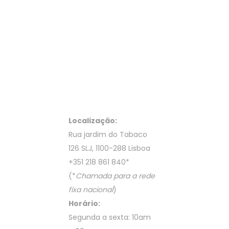
Localização:
Rua jardim do Tabaco
126 SLJ, 1100-288 Lisboa
+351 218 861 840
*
(*
Chamada para a rede
fixa nacional
)
Horário:
Segunda a sexta: 10am