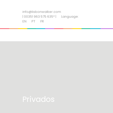
ADD SOME TEXT THROUGH CUSTOMIZER
info@lisbonwalker.com
| 00351 963 575 635* |
Language:
EN
PT
FR
Privados