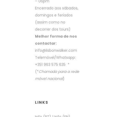
– 06pm
Encerrado aos sábados,
domingos e feriados
(assim como no
decorrer dos tours)
Melhor forma de nos
contactar:
info@lisbonwalker.com
Telemóvel/Whatsapp:
+351 963 575 635
*
(*
Chamada para a rede
móvel nacional
)
LINKS
Info (PT)
|
Info (EN)