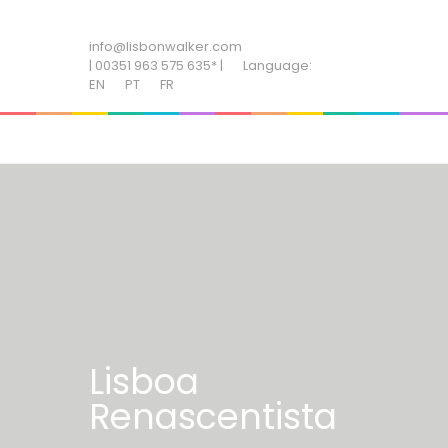
ADD SOME TEXT THROUGH CUSTOMIZER
info@lisbonwalker.com
| 00351 963 575 635* |
Language:
EN
PT
FR
Lisboa
Renascentista