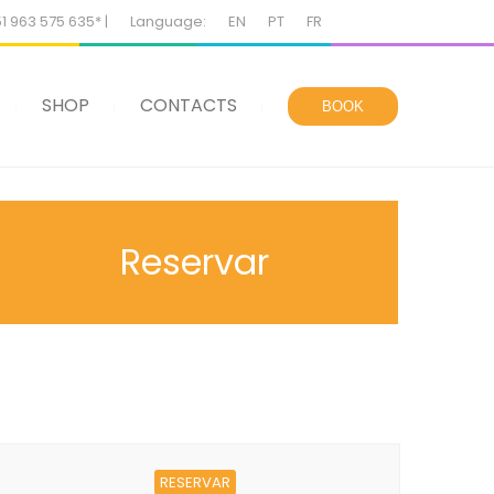
51 963 575 635* |
Language:
EN
PT
FR
SHOP
CONTACTS
BOOK
Reservar
RESERVAR