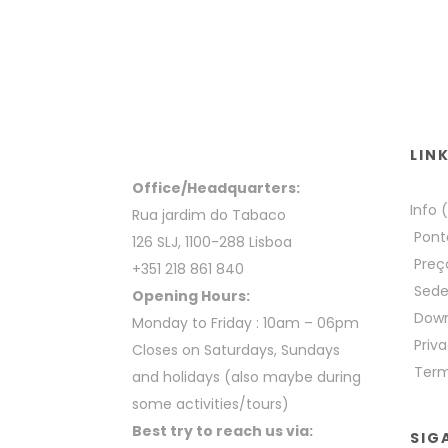
LIN
Office/Headquarters:
Info 
Rua jardim do Tabaco
Pont
126 SLJ, 1100-288 Lisboa
Preç
+351 218 861 840
Sed
Opening Hours:
Down
Monday to Friday : 10am – 06pm
Priva
Closes on Saturdays, Sundays
Term
and holidays (also maybe during
some activities/tours)
Best try to reach us via:
SIG