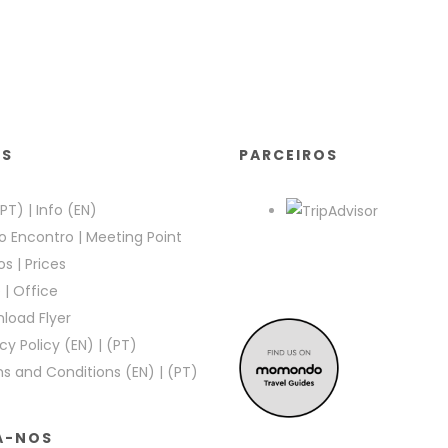
KS
PARCEIROS
(PT)
|
Info (EN)
o Encontro
|
Meeting Point
os
|
Prices
e
|
Office
load Flyer
cy Policy (EN)
|
(PT)
s and Conditions (EN)
|
(PT)
A-NOS