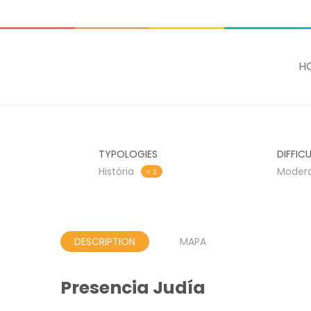
ADD SOME TEXT THROUGH CUSTOMIZER
H
TYPOLOGIES
DIFFIC
História
Moder
+ 2
DESCRIPTION
MAPA
Presencia Judía