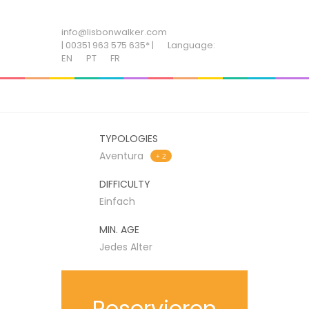
ADD SOME TEXT THROUGH CUSTOMIZER
info@lisbonwalker.com
| 00351 963 575 635* |
Language:
EN
PT
FR
TYPOLOGIES
Aventura
+ 2
DIFFICULTY
Einfach
MIN. AGE
Jedes Alter
Reservieren