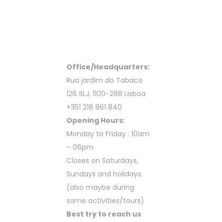
Office/Headquarters:
Rua jardim do Tabaco
126 SLJ, 1100-288 Lisboa
+351 218 861 840
Opening Hours:
Monday to Friday : 10am
– 06pm
Closes on Saturdays,
Sundays and holidays
(also maybe during
some activities/tours)
Best try to reach us