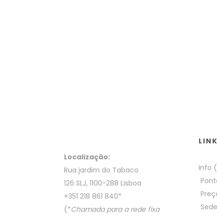
LIN
Localização:
Info 
Rua jardim do Tabaco
Pont
126 SLJ, 1100-288 Lisboa
Preç
+351 218 861 840
*
Sed
(*
Chamada para a rede fixa