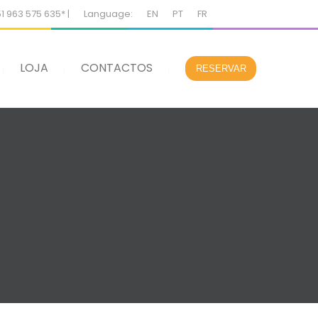
51 963 575 635* |
Language:
EN
PT
FR
LOJA
CONTACTOS
RESERVAR