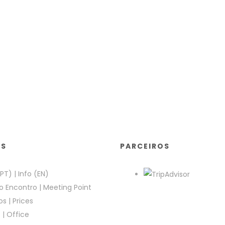
KS
PARCEIROS
(PT)
|
Info (EN)
o Encontro
|
Meeting Point
os
|
Prices
e
|
Office