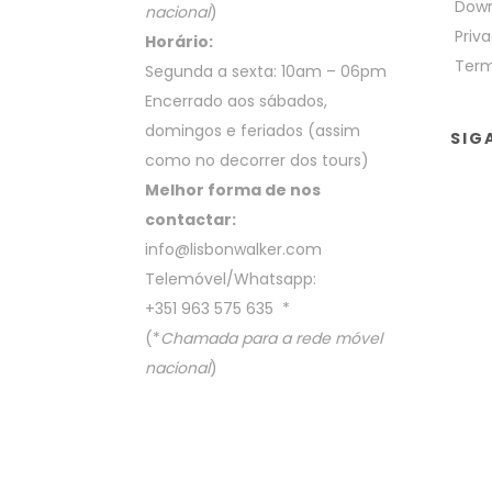
Down
nacional
)
Priva
Horário:
Term
Segunda a sexta: 10am – 06pm
Encerrado aos sábados,
domingos e feriados (assim
SIG
como no decorrer dos tours)
Melhor forma de nos
contactar:
info@lisbonwalker.com
Telemóvel/Whatsapp:
+351 963 575 635
*
(*
Chamada para a rede móvel
nacional
)
COPYRIGHT BY LISBON WALKER 2023