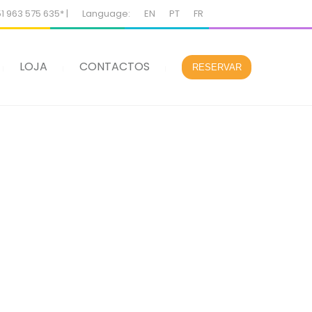
51 963 575 635* |
Language:
EN
PT
FR
LOJA
CONTACTOS
RESERVAR