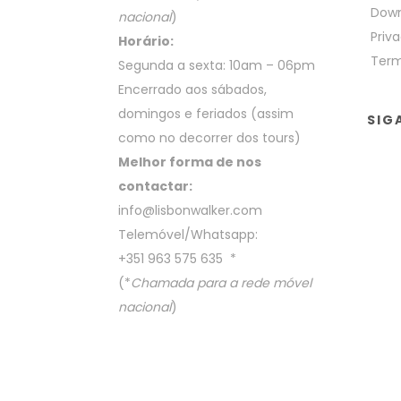
Down
nacional
)
Priva
Horário:
Term
Segunda a sexta: 10am – 06pm
Encerrado aos sábados,
domingos e feriados (assim
SIG
como no decorrer dos tours)
Melhor forma de nos
contactar:
info@lisbonwalker.com
Telemóvel/Whatsapp:
+351 963 575 635
*
(*
Chamada para a rede móvel
nacional
)
COPYRIGHT BY LISBON WALKER 2023