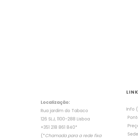
LIN
Localização:
Info 
Rua jardim do Tabaco
Pont
126 SLJ, 1100-288 Lisboa
Preç
+351 218 861 840
*
Sed
(*
Chamada para a rede fixa