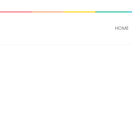
ADD SOME TEXT THROUGH CUSTOMIZER
HOME