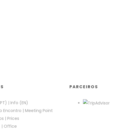
KS
PARCEIROS
(PT)
|
Info (EN)
o Encontro
|
Meeting Point
os
|
Prices
e
|
Office