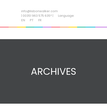
ADD SOME TEXT THROUGH CUSTOMIZER
info@lisbonwalker.com
| 00351 963 575 635* |
Language:
EN
PT
FR
ARCHIVES