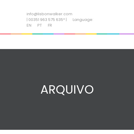
ADD SOME TEXT THROUGH CUSTOMIZER
info@lisbonwalker.com
| 00351 963 575 635* |
Language:
EN
PT
FR
ARQUIVO