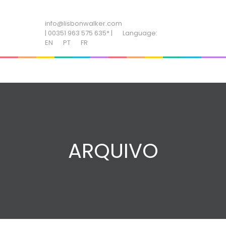
ADD SOME TEXT THROUGH CUSTOMIZER
info@lisbonwalker.com
| 00351 963 575 635* |
Language:
EN
PT
FR
ARQUIVO