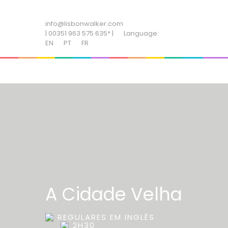
ADD SOME TEXT THROUGH CUSTOMIZER
info@lisbonwalker.com
| 00351 963 575 635* |
Language:
EN
PT
FR
A Cidade Velha
REGULARES EM INGLÊS
2H30