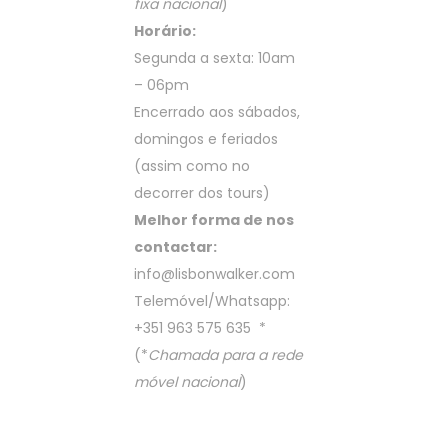
fixa nacional
)
Horário:
Segunda a sexta: 10am
– 06pm
Encerrado aos sábados,
domingos e feriados
(assim como no
decorrer dos tours)
Melhor forma de nos
contactar:
info@lisbonwalker.com
Telemóvel/Whatsapp:
+351 963 575 635
*
(*
Chamada para a rede
móvel nacional
)