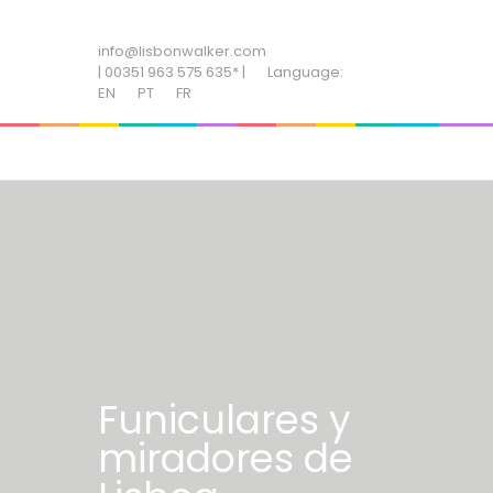
ADD SOME TEXT THROUGH CUSTOMIZER
info@lisbonwalker.com
| 00351 963 575 635* |
Language:
EN
PT
FR
Funiculares y
miradores de