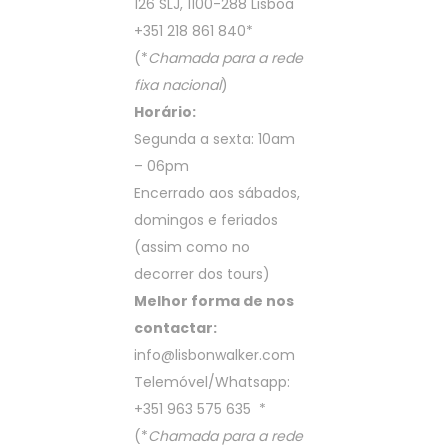
126 SLJ, 1100-288 Lisboa
+351 218 861 840
*
(*
Chamada para a rede
fixa nacional
)
Horário:
Segunda a sexta: 10am
– 06pm
Encerrado aos sábados,
domingos e feriados
(assim como no
decorrer dos tours)
Melhor forma de nos
contactar:
info@lisbonwalker.com
Telemóvel/Whatsapp:
+351 963 575 635
*
(*
Chamada para a rede