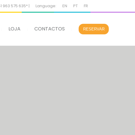
51 963 575 635* |
Language:
EN
PT
FR
LOJA
CONTACTOS
RESERVAR