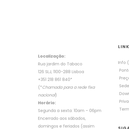
LIN
Localização:
Info 
Rua jardim do Tabaco
Pont
126 SLJ, 1100-288 Lisboa
Preç
+351 218 861 840
*
Sed
(*
Chamada para a rede fixa
Down
nacional
)
Priva
Horário:
Term
Segunda a sexta: 10am – 06pm
Encerrado aos sábados,
domingos e feriados (assim
SIG