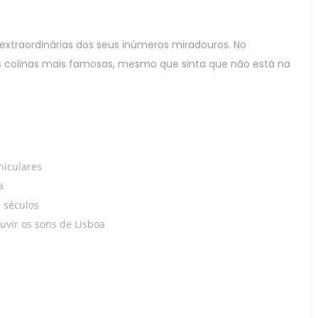
s extraordinárias dos seus inúmeros miradouros. No
s colinas mais famosas, mesmo que sinta que não está na
niculares
a
 séculos
ouvir os sons de Lisboa