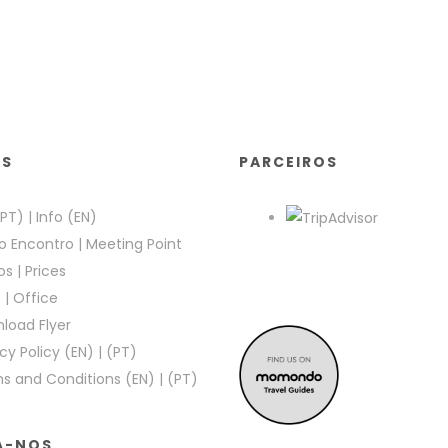
KS
PARCEIROS
(PT)
|
Info (EN)
o Encontro
|
Meeting Point
os
|
Prices
e
|
Office
load Flyer
cy Policy (EN)
|
(PT)
s and Conditions (EN)
|
(PT)
A-NOS