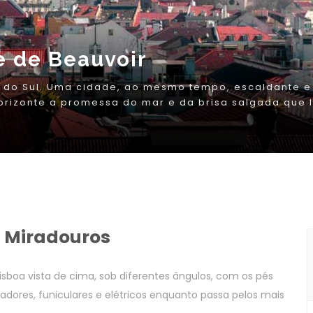
s Miradouros
isboa vista de cima, sob diferentes ângulos, com os pés
vadores, funiculares e elétricos enquanto passa pelos mais