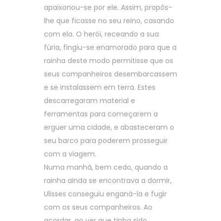
apaixonou-se por ele. Assim, propôs-
lhe que ficasse no seu reino, casando
com ela. O herói, receando a sua
fúria, fingiu-se enamorado para que a
rainha deste modo permitisse que os
seus companheiros desembarcassem
e se instalassem em terra. Estes
descarregaram material e
ferramentas para começarem a
erguer uma cidade, e abasteceram o
seu barco para poderem prosseguir
com a viagem.
Numa manhã, bem cedo, quando a
rainha ainda se encontrava a dormir,
Ulisses conseguiu enganá-la e fugir
com os seus companheiros. Ao
acordar, ao ver que tinha sido