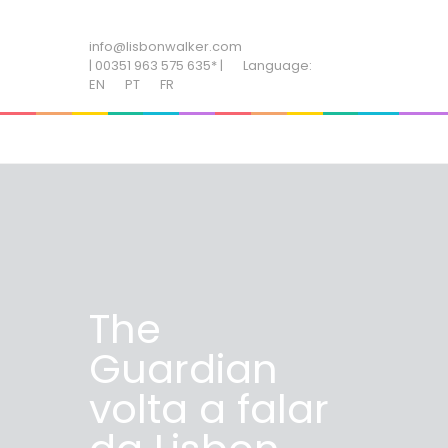
ADD SOME TEXT THROUGH CUSTOMIZER
info@lisbonwalker.com
| 00351 963 575 635* |
Language:
EN
PT
FR
The
Guardian
volta a falar