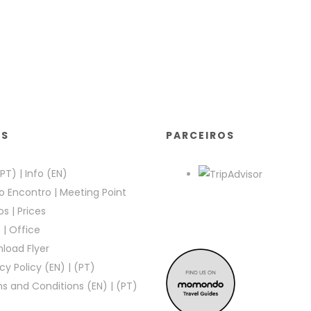
KS
PARCEIROS
(PT)
|
Info (EN)
o Encontro
|
Meeting Point
os
|
Prices
e
|
Office
load Flyer
cy Policy (EN)
|
(PT)
s and Conditions (EN)
|
(PT)