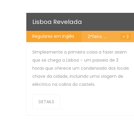
Reservar
€
Lisboa Revelada
Regulares em Inglês
2ªfeira
...
+ 3
Simplesmente a primeira coisa a fazer assim
que se chega a Lisboa – um passeio de 3
horas que oferece um condensado dos locais
chave da cidade, incluindo uma viagem de
eléctrico na colina do castelo.
DETAILS