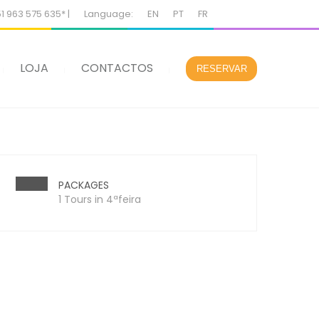
51 963 575 635* |
Language:
EN
PT
FR
LOJA
CONTACTOS
RESERVAR
PACKAGES
1 Tours in 4ªfeira