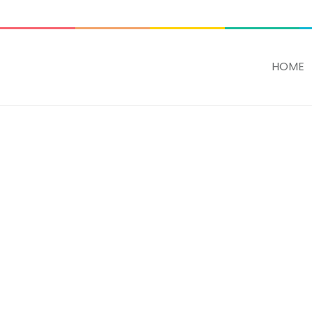
ADD SOME TEXT THROUGH CUSTOMIZER
HOME