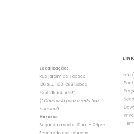
LIN
Localização:
Info 
Rua jardim do Tabaco
Pont
126 SLJ, 1100-288 Lisboa
Preç
+351 218 861 840
*
Sed
(*
Chamada para a rede fixa
Down
nacional
)
Priva
Horário:
Term
Segunda a sexta: 10am – 06pm
Encerrado aos sábados,