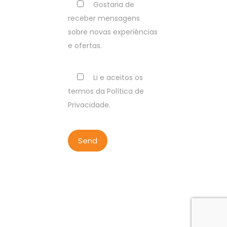
Gostaria de
receber mensagens
sobre novas experiências
e ofertas.
Li e aceitos os
termos da Política de
Privacidade.
COPYRIGHT BY LISBON WALKER
2023
ALL RIGHTS RESERVED