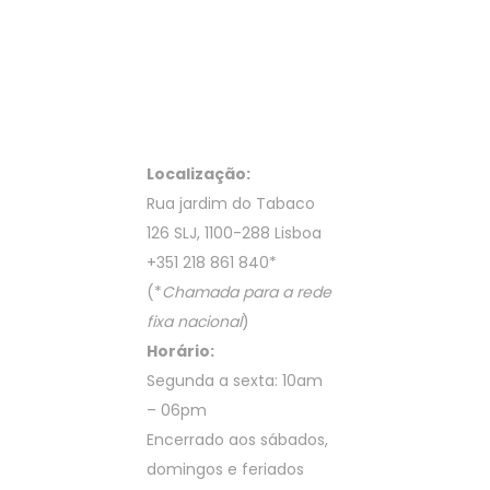
Localização:
Rua jardim do Tabaco
126 SLJ, 1100-288 Lisboa
+351 218 861 840
*
(*
Chamada para a rede
fixa nacional
)
Horário:
Segunda a sexta: 10am
– 06pm
Encerrado aos sábados,
domingos e feriados