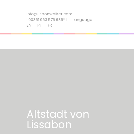
ADD SOME TEXT THROUGH CUSTOMIZER
info@lisbonwalker.com
| 00351 963 575 635* |
Language:
EN
PT
FR
Altstadt von
Lissabon