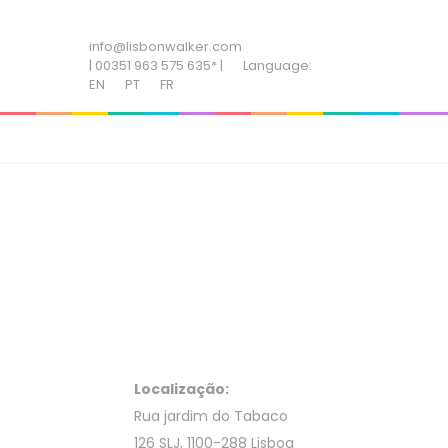
ADD SOME TEXT THROUGH CUSTOMIZER
info@lisbonwalker.com
| 00351 963 575 635* |
Language:
EN
PT
FR
Localização:
Rua jardim do Tabaco
126 SLJ, 1100-288 Lisboa