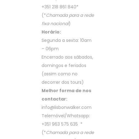
+351 218 861 840
*
(*
Chamada para a rede
fixa nacional
)
Horário:
Segunda a sexta: 10am
– 06pm
Encerrado aos sábados,
domingos e feriados
(assim como no
decorrer dos tours)
Melhor forma de nos
contactar:
info@lisbonwalker.com
Telemóvel/Whatsapp:
+351 963 575 635
*
(*
Chamada para a rede