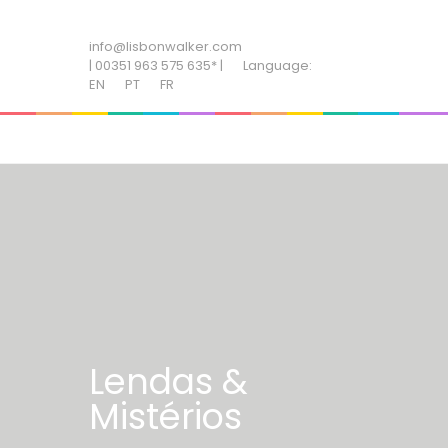
ADD SOME TEXT THROUGH CUSTOMIZER
info@lisbonwalker.com
| 00351 963 575 635* |
Language:
EN
PT
FR
Lendas &
Mistérios