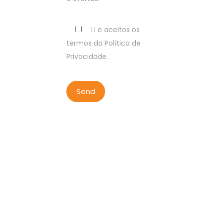
Li e aceitos os
termos da Política de
Privacidade.
COPYRIGHT BY LISBON WALKER
2023
ALL RIGHTS RESERVED