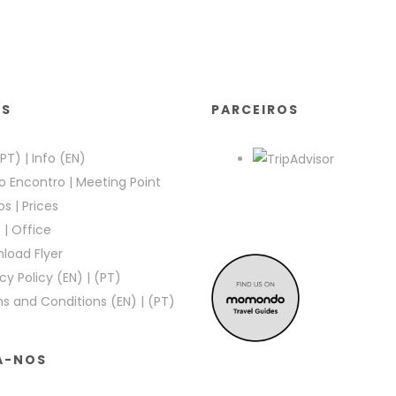
KS
PARCEIROS
(PT)
|
Info (EN)
o Encontro
|
Meeting Point
os
|
Prices
e
|
Office
load Flyer
cy Policy (EN)
|
(PT)
s and Conditions (EN)
|
(PT)
A-NOS