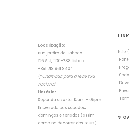
LIN
Localização:
Info 
Rua jardim do Tabaco
Pont
126 SLJ, 1100-288 Lisboa
Preç
+351 218 861 840
*
Sed
(*
Chamada para a rede fixa
Down
nacional
)
Priva
Horário:
Term
Segunda a sexta: 10am – 06pm
Encerrado aos sábados,
domingos e feriados (assim
SIG
como no decorrer dos tours)