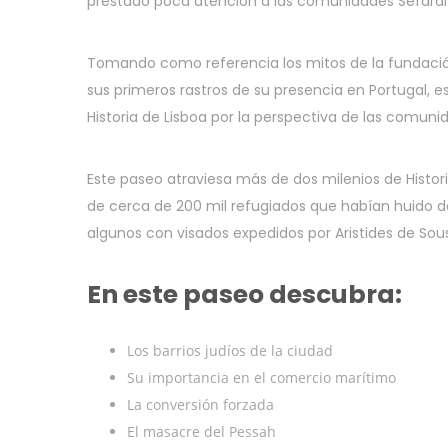
prestado poca atención a las comunidades Sefardi
Tomando como referencia los mitos de la fundación
sus primeros rastros de su presencia en Portugal, 
Historia de Lisboa por la perspectiva de las comunid
Este paseo atraviesa más de dos milenios de Historia 
de cerca de 200 mil refugiados que habían huido d
algunos con visados expedidos por Aristides de So
En este paseo descubra:
Los barrios judíos de la ciudad
Su importancia en el comercio marítimo
La conversión forzada
El masacre del Pessah