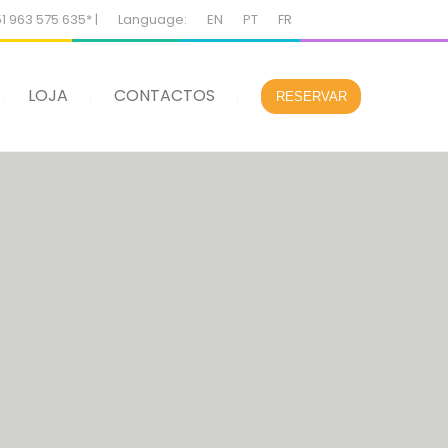
51 963 575 635* |
Language:
EN
PT
FR
LOJA
CONTACTOS
RESERVAR