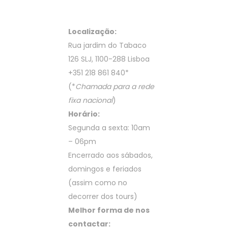
Localização:
Rua jardim do Tabaco
126 SLJ, 1100-288 Lisboa
+351 218 861 840
*
(*
Chamada para a rede
fixa nacional
)
Horário:
Segunda a sexta: 10am
– 06pm
Encerrado aos sábados,
domingos e feriados
(assim como no
decorrer dos tours)
Melhor forma de nos
contactar: