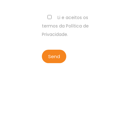
Li e aceitos os
termos da Política de
Privacidade.
COPYRIGHT BY LISBON WALKER
2023
ALL RIGHTS RESERVED