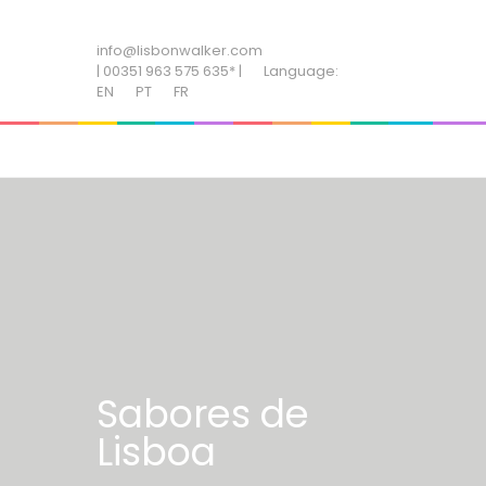
ADD SOME TEXT THROUGH CUSTOMIZER
info@lisbonwalker.com
| 00351 963 575 635* |
Language:
EN
PT
FR
Sabores de
Lisboa