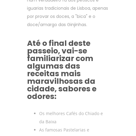
num verdadeiro fã dos petiscos e
iguarias tradicionais de Lisboa, apenas
por provar os doces, a "bica" e o
doce/amargo das Ginjinhas.
Até o final deste
passeio, vai-se
familiarizar com
algumas das
receitas mais
maravilhosas da
cidade, sabores e
odores:
Os melhores Cafés do Chiado e
da Baixa
As famosas Pastelarias e