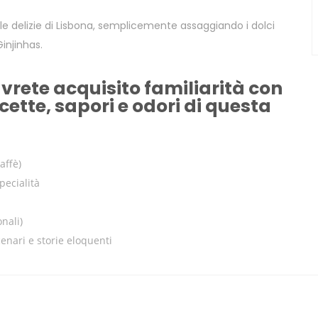
le delizie di Lisbona, semplicemente assaggiando i dolci
Ginjinhas.
avrete acquisito familiarità con
cette, sapori e odori di questa
affè)
pecialità
nali)
cenari e storie eloquenti