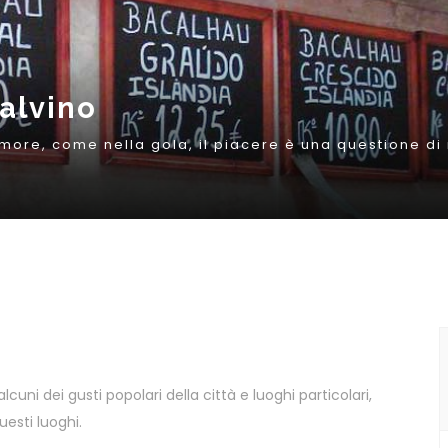
lcuni dei gusti popolari della città e luoghi particolari,
esti luoghi.