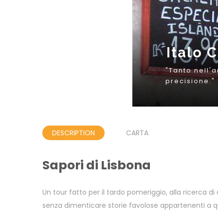
DESCRIPTION
CARTA
Sapori di Lisbona
Un tour fatto per il tardo pomeriggio, alla ricerca di a
senza dimenticare storie favolose appartenenti a qu