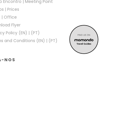
o Encontro
|
Meeting Point
os
|
Prices
e
|
Office
load Flyer
cy Policy (EN)
|
(PT)
s and Conditions (EN)
|
(PT)
A-NOS