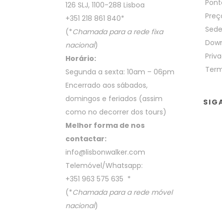
Pont
126 SLJ, 1100-288 Lisboa
Preç
+351 218 861 840
*
Sed
(*
Chamada para a rede fixa
Down
nacional
)
Priva
Horário:
Term
Segunda a sexta: 10am – 06pm
Encerrado aos sábados,
domingos e feriados (assim
SIG
como no decorrer dos tours)
Melhor forma de nos
contactar:
info@lisbonwalker.com
Telemóvel/Whatsapp:
+351 963 575 635
*
(*
Chamada para a rede móvel
nacional
)