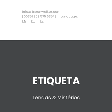
ADD SOME TEXT THROUGH CUSTOMIZER
info@lisbonwalker.com
| 00351 963 575 635* |
Language:
EN
PT
FR
ETIQUETA
Lendas & Mistérios