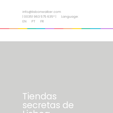
ADD SOME TEXT THROUGH CUSTOMIZER
info@lisbonwalker.com
| 00351 963 575 635* |
Language:
EN
PT
FR
Tiendas
secretas de