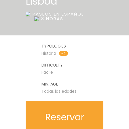
Lisboa
PASEOS EN ESPAÑOL
3 HORAS
TYPOLOGIES
História
+ 2
DIFFICULTY
Facile
MIN. AGE
Todas las edades
Reservar