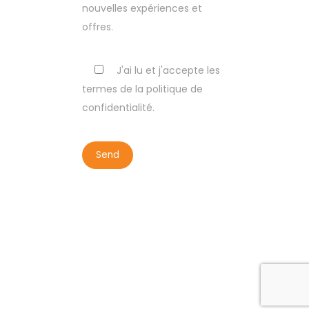
nouvelles expériences et
offres.
J'ai lu et j'accepte les
termes de la politique de
confidentialité.
COPYRIGHT BY LISBON WALKER 2023
ALL RIGHTS RESERVED