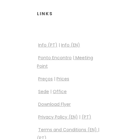
LINKS
Info (PT)
|
Info (EN)
Ponto Encontro
|
Meeting
Point
Preços
|
Prices
Sede
|
Office
Download Flyer
Privacy Policy (EN)
|
(PT)
Terms and Conditions (EN)
|
(PT)