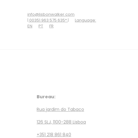
ADD SOME TEXT THROUGH CUSTOMIZER
info@lisbonwalker.com
| 00351 963 575 635* |
Language:
EN
PT
FR
Bureau:
Rua jardim do Tabaco
126 SLJ, 1100-288 Lisboa
+351 218 861 840