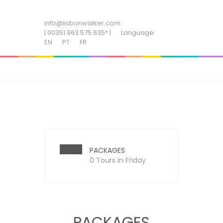
ADD SOME TEXT THROUGH CUSTOMIZER
info@lisbonwalker.com
| 00351 963 575 635* |
Language:
EN
PT
FR
PACKAGES
0 Tours in Friday
PACKAGES